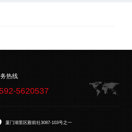
服务热线
592-5620537
厦门湖里区殿前社3087-103号之一