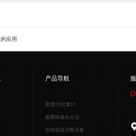
中的应用
航
产品导航
0
密度计/比重计
卤素快速水分仪
在线低温消毒设备