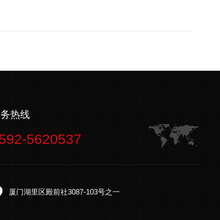
服务热线
592-5620537
厦门湖里区殿前社3087-103号之一