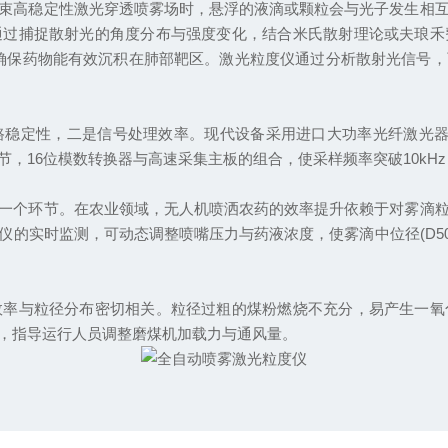
高稳定性激光穿透喷雾场时，悬浮的液滴或颗粒会与光子发生相互
通过捕捉散射光的角度分布与强度变化，结合米氏散射理论或夫琅禾
以确保药物能有效沉积在肺部靶区。激光粒度仪通过分析散射光信号
定性，二是信号处理效率。现代设备采用进口大功率光纤激光器，
，16位模数转换器与高速采集主板的组合，使采样频率突破10kH
个环节。在农业领域，无人机喷洒农药的效率提升依赖于对雾滴粒
实时监测，可动态调整喷嘴压力与药液浓度，使雾滴中位径(D50)
与粒径分布密切相关。粒径过粗的煤粉燃烧不充分，易产生一氧
，指导运行人员调整磨煤机加载力与通风量。