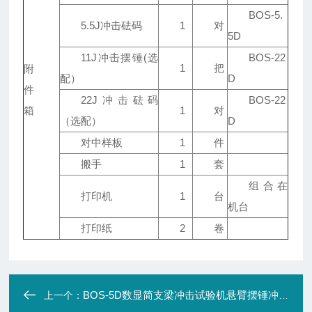
BOS-5.
5.5J冲击砝码
1
对
5D
11J冲击摆锤(选
BOS-22
1
把
附
配）
D
件
22J冲击砝码
BOS-22
箱
1
对
（选配）
D
对中样板
1
件
搬手
1
套
组合在
打印机
1
台
机台
打印纸
2
卷
BOS-5D数显简支梁冲击试验机悬臂摆锤冲击实验机
上一个：