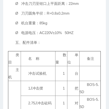
Ø 冲击刀刃至钳口上平面距离：22mm
Ø 刀刃圆角半径：R=0.8±0.2mm
Ø 机台重量：85kg
Ø 电源电压：AC220V±10% 50HZ
五、配件清单：
类
数
单
名 称
备注
目
量
位
主
冲击试验机
1
台
机
BOS-5.
1J冲击摆
1
把
5D
BOS-5.
2.75J冲击砝码
1
对
5D