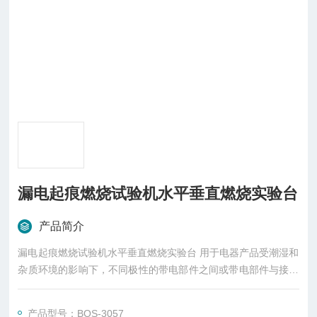
漏电起痕燃烧试验机水平垂直燃烧实验台
产品简介
漏电起痕燃烧试验机水平垂直燃烧实验台 用于电器产品受潮湿和
杂质环境的影响下，不同极性的带电部件之间或带电部件与接地
金属部件之间可能会引起绝缘上的漏电，产生的电弧对电器造成
击穿短路或由于放电使材料蚀损，甚至引燃导致火灾。
产品型号：BOS-3057