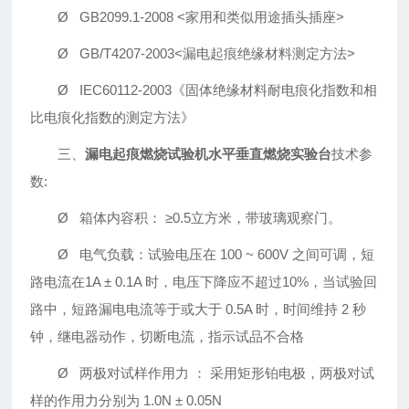
Ø GB2099.1-2008 <家用和类似用途插头插座>
Ø GB/T4207-2003<漏电起痕绝缘材料测定方法>
Ø IEC60112-2003《固体绝缘材料耐电痕化指数和相
比电痕化指数的测定方法》
三、
漏电起痕燃烧试验机水平垂直燃烧实验台
技术参
数:
Ø 箱体内容积： ≥0.5立方米，带玻璃观察门。
Ø 电气负载：试验电压在 100 ~ 600V 之间可调，短
路电流在1A ± 0.1A 时，电压下降应不超过10%，当试验回
路中，短路漏电电流等于或大于 0.5A 时，时间维持 2 秒
钟，继电器动作，切断电流，指示试品不合格
Ø 两极对试样作用力 ： 采用矩形铂电极，两极对试
样的作用力分别为 1.0N ± 0.05N