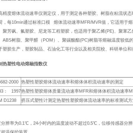
高精度熔体流动速率仪测定仪，用于测定各种塑胶、树脂在粘流状态
荷，每10min通过标准口模 熔体流动速率MFR/MVR值，它适用于
、聚芳砜、氟塑胶、尼龙等工程塑胶，也适用于聚乙烯(PE)、聚苯乙
P)、ABS树脂、聚甲醛（POM）、聚碳酸酯(PC)树脂等熔融温度较
于塑胶生产，塑胶制品、石油化工等行业以及相关院校、科研单位和
制热塑性电动熔融指数仪
682-2000
热塑性塑胶熔体流动速率和熔体体积流动速率的测定
133： 1997
热塑性塑胶熔体质量流动速率MFR和熔体体积流动速率M
M D1238
挤压式塑性计测定热塑性塑胶熔体流动速率的标准测试方
分辨率为0.1℃，24小时内的温度波动不超过0.5℃，位移传感器分辨率
度超温保护装置