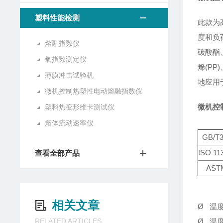
塑料性能检测
此款为
度和负
熔融指数仪
碳酸酯
氧指数测定仪
烯(P
薄膜冲击试验机
地应用
微机控制热塑性电动熔融指数仪
微机控
塑料热变形维卡测试仪
熔体流动速率仪
GB/T3
ISO 1
查看全部产品
AST
相关文章
Ø 温度
RELATED ARTICLES
Ø 温