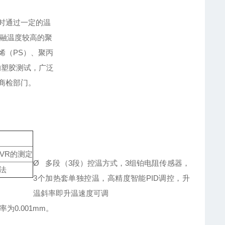
时通过一定的温
熔融温度较高的聚
烯（PS）、聚丙
低的塑胶测试，广泛
商检部门。
VR的测定
Ø 多段（3段）控温方式，3组铂电阻传感器，
法
3个加热套单独控温，高精度智能PID调控，升
温斜率即升温速度可调
为0.001mm。