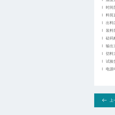
l 时间
l 料筒直
l 出料口
l 装料筒
l 砝码
l 输
l 切
l 试
l 电源
上