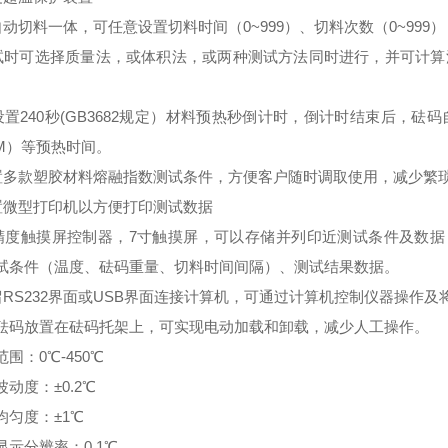
自动切料一体，可任意设置切料时间（0~999）、切料次数（0~999）
试时可选择质量法，或体积法，或两种测试方法同时进行，并可计算
设置240秒(GB3682规定）材料预热秒倒计时，倒计时结束后，
TM）等预热时间。
置多款塑胶材料熔融指数测试条件，方便客户随时调取使用，减少繁
置微型打印机以方便打印测试数据
精度触摸屏控制器，7寸触摸屏，可以存储并列印近测试条件及数据
试条件（温度、砝码重量、切料时间间隔）、测试结果数据。
留RS232界面或USB界面连接计算机，可通过计算机控制仪器操作
砝码放置在砝码托架上，可实现电动加载和卸载，减少人工操作。
范围：0℃-450℃
波动度：±0.2℃
均匀度：±1℃
显示分辨率：0.1℃