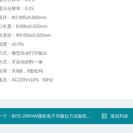
显示分辨率：0.1S
径：Φ2.095±0.005mm
长度：8.000±0.025mm
直径：Φ9.550±0.025mm
精度：±0.5%
出方式：微型自动打印输出
料方式：手自动切料一体
验负荷：共8级，8套砝码
电压：AC220V±10% 50HZ
一个：
BOS-20KNW微机电子伺服拉力试验机塑料抗拉测试仪
返回列表