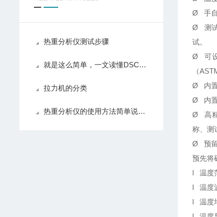
Ø 手
Ø 测
热重分析仪测试步骤
试。
Ø 可
就是这么简单，一文读懂DSC差示扫描量热仪
（AS
Ø 内
拉力机的分类
Ø 内
热重分析仪的使用方法简单说明下
Ø 高
称、测
Ø 预
预先将
l 温度
l 温度
l 温度
l 温度