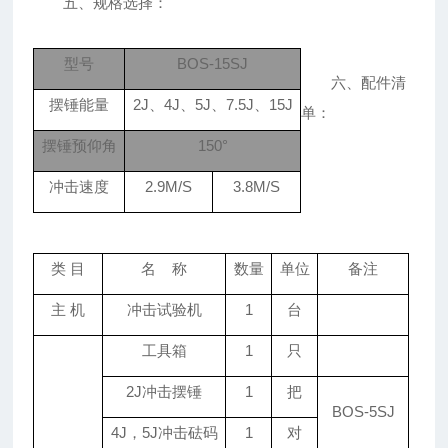
五、规格选择：
型号
BOS-15SJ
六、配件清
摆锤能量
2J、4J、5J、7.5J、15J
单：
摆锤预仰角
150°
冲击速度
2.9M/S
3.8M/S
类 目
名 称
数量
单位
备注
主 机
冲击试验机
1
台
工具箱
1
只
2J冲击摆锤
1
把
BOS-5SJ
4J，5J冲击砝码
1
对