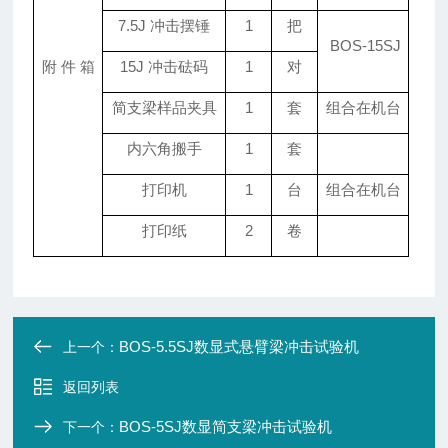
7.5J 冲击摆锤
1
把
BOS-15SJ
附 件 箱
15J 冲击砝码
1
对
简支梁样品夹具
1
套
组合在机台
内六角搬手
1
套
打印机
1
台
组合在机台
打印纸
2
卷
BOS-5.5SJ数显式悬臂梁冲击试验机
上一个：
返回列表
BOS-5SJ数显简支梁冲击试验机
下一个：