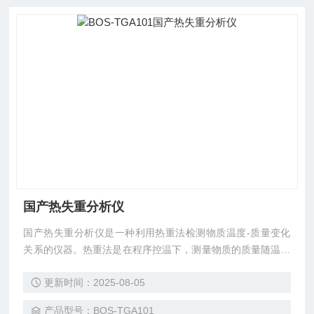
国产热失重分析仪
国产热失重分析仪是一种利用热重法检测物质温度-质量变化
关系的仪器。热重法是在程序控温下，测量物质的质量随温度
（或时间）的变化关系。当被测物质在加热过程中有升华、汽
更新时间：2025-08-05
化、分解出气体或失去结晶水时，被测的物质质量就会发生变
化。这时热重曲线就不是直线而是有所下降。通过分析热重曲
产品型号：BOS-TGA101