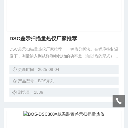
DSC差示扫描量热仪厂家推荐
DSC差示扫描量热仪厂家推荐，一种热分析法。在程序控制温
度下，测量输入到试样和参比物的功率差（如以热的形式）与
温度的关系。差示扫描量热仪记录到的曲线称DSC曲线，它以
更新时间：2025-08-04
样品吸热或放热的速率，即热流率dH/dt（单位毫焦/秒）为纵
坐标，以温度T或时间t为横坐标，可以测定多种热力学和动力
产品型号：BOS系列
学参数，例如比热容、反应热、转变热、相图、反应
浏览量：1536