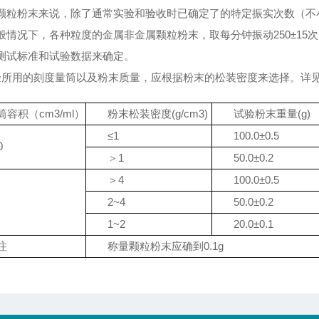
颗粒粉末来说，除了通常实验和验收时已确定了的特定振实次数（不
般情况下，各种粒度的金属非金属颗粒粉末，取每分钟振动250±15次，
测试标准和试验数据来确定。
验所用的刻度量筒以及粉末质量，应根据粉末的松装密度来选择。详
筒容积（cm3/ml）
粉末松装密度(g/cm3)
试验粉末重量(g)
≤1
100.0±0.5
0
＞1
50.0±0.2
＞4
100.0±0.5
2~4
50.0±0.2
1~2
20.0±0.1
注
称量颗粒粉末应确到0.1g