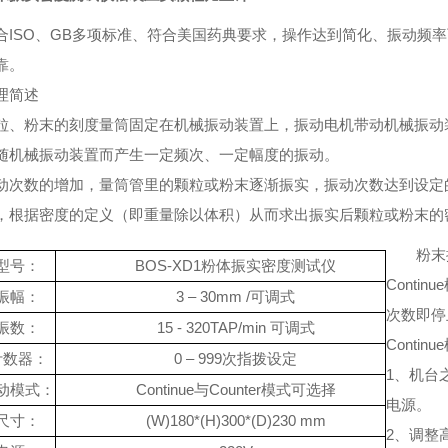
合ISO、GB多项标准、符合美国药典要求，操作达到简化、振动频
靠。
理简述
粒、粉末的刻度量筒固定在机械振动装置上，振动电机带动机械振动
随机械振动装置而产生一定频次、一定幅度的振动。
动次数的增加，量筒管里的颗粒或粉末逐渐振实，振动次数达到设定
，根据密度的定义（即重量除以体积）从而求出振实后颗粒或粉末的
粉末
型号：
BOS-XD1粉体振实密度测试仪
Conti
振幅：
3 – 30mm /可调式
次数即停
振数：
15 - 320TAP/min 可调式
Conti
计数器：
0 – 999次指拨设定
1、机台
动模式：
Continue与Counter模式可选择
电源。
尺寸：
(W)180*(H)300*(D)230 mm
2、调整