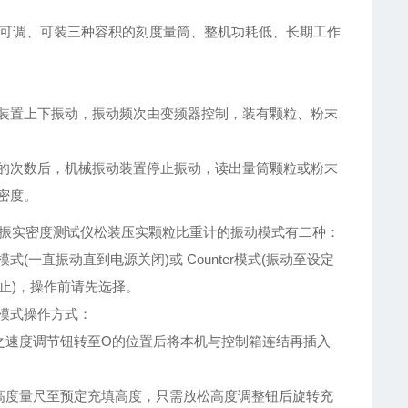
率可调、可装三种容积的刻度量筒、整机功耗低、长期工作
装置上下振动，振动频次由变频器控制，装有颗粒、粉末
的次数后，机械振动装置停止振动，读出量筒颗粒或粉末
密度。
振实密度测试仪松装压实颗粒比重计的振动模式有二种：
nue模式(一直振动直到电源关闭)或 Counter模式(振动至设定
止)，操作前请先选择。
nue模式操作方式：
之速度调节钮转至O的位置后将本机与控制箱连结再插入
高度量尺至预定充填高度，只需放松高度调整钮后旋转充