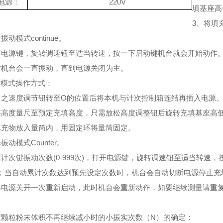
电源：
220V
填基座高
3、将填
振动模式continue。
开电源键，旋转调速钮至适当转速，按一下启动键机台就会开始动作
时机台会一直振动，直到电源关闭为主。
ter模式操作方式：
台之速度调节钮转至O的位置后将本机与计次控制箱连结再插入电源
整高度量尺至预定充填高度，只需放松高度调整钮后旋转充填基座高
填充物放入量筒内，用固定环将量筒固定。
振动模式Counter。
定计次键振动次数(0-999次)，打开电源键，旋转调速钮至适当转
；当自动累计次数达到预先设定次数时，机台会自动切断电源停止充
将电源关开一次重新启动，此时机台会重新动作，如要继续测量请重
定颗粒粉末体积不再继续减小时的小振实次数（N）的确定：