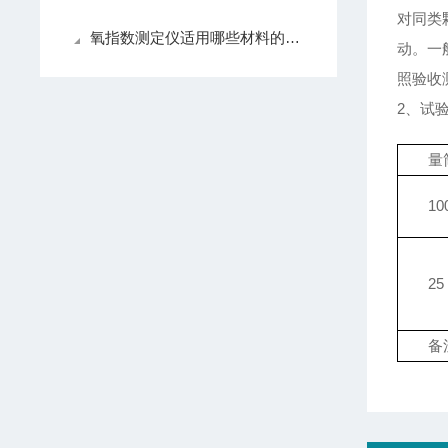
对同类
氧指数测定仪适用哪些材料的测定
动。一
照验收
2、试
量
10
25
备