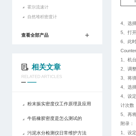
霍尔流速计
自然堆积密度计
4、选择
5、打
查看全部产品
6、此
Coun
1、机
相关文章
2、调
RELATED ARTICLES
3、将
4、选择
4、设
粉末振实密度仪工作原理及应用
计次数
5、再
牛筋橡胶密度是怎么测试的
附录：
1、设
污泥水分检测仪日常维护方法