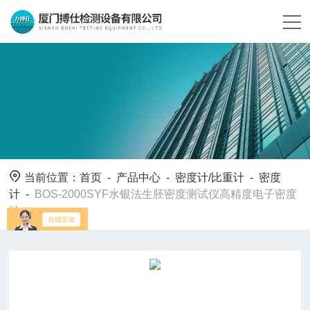
当前位置：
首页
-
产品中心
-
密度计/比重计
-
密度
计
-
BOS-2000SYF水银法生胚密度测试仪高精度电子密度
计