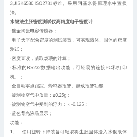
3,JISK6530,ISO2781标准。采用阿基米得原理水中置换
法。
水银法生胚密度测试仪高精度电子密度计
·镀金陶瓷电容传感器；
·电子天平配合密度的测试装置，可实现液体、固体的密度
测试；
·密度直读，减取烦琐的计算；
·标准的RS232数据输出功能，可轻易的连接PC和打印
机。；
·全自动零点跟踪、蜂鸣器报警、超载报警功能
·被测物空气中质量：≥0.25g；
·被测物空气中受到的浮力：＜-0.125；
·蓝色背光液晶显示；
功能：
1、 使用旋转下降装备可轻易将生胚固体浸入水银液体