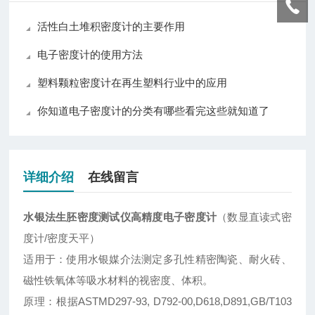
活性白土堆积密度计的主要作用
电子密度计的使用方法
塑料颗粒密度计在再生塑料行业中的应用
你知道电子密度计的分类有哪些看完这些就知道了
详细介绍
在线留言
水银法生胚密度测试仪高精度电子密度计
（数显直读式密
度计/密度天平）
适用于：使用水银媒介法测定多孔性精密陶瓷、耐火砖、
磁性铁氧体等吸水材料的视密度、体积。
原理：根据ASTMD297-93, D792-00,D618,D891,GB/T103