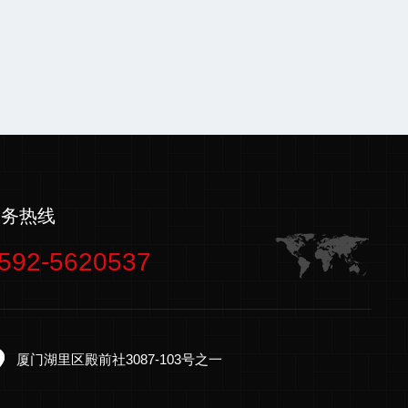
服务热线
592-5620537
厦门湖里区殿前社3087-103号之一