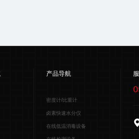
航
产品导航
0
密度计/比重计
卤素快速水分仪
在线低温消毒设备