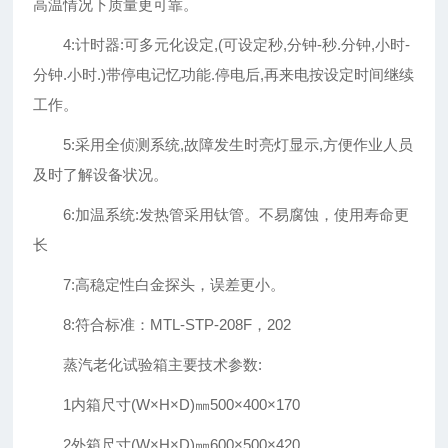
高温情况下质量更可靠。
4:计时器:可多元化设定,(可设定秒,分钟-秒.分钟,小时-
分钟.小时.)带停电记忆功能.停电后,再来电按设定时间继续
工作。
5:采用全侦测系统,故障发生时亮灯显示,方便作业人员
及时了解设备状况。
6:加温系统:发热管采用钛管。不易腐蚀，使用寿命更
长
7:高稳定性白金探头，误差更小。
8:符合标准：MTL-STP-208F，202
蒸汽老化试验箱主要技术参数:
1内箱尺寸(W×H×D)㎜500×400×170
2外箱尺寸(W×H×D)㎜600×500×420