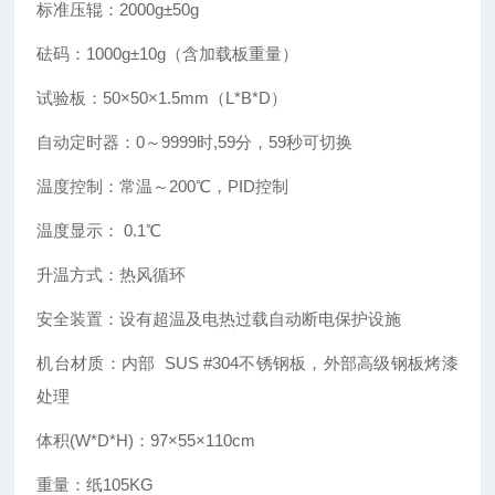
标准压辊：2000g±50g
砝码：1000g±10g（含加载板重量）
试验板：50×50×1.5mm（L*B*D）
自动定时器：0～9999时,59分，59秒可切换
温度控制：常温～200℃，PID控制
温度显示： 0.1℃
升温方式：热风循环
安全装置：设有超温及电热过载自动断电保护设施
机台材质：内部 SUS #304不锈钢板，外部高级钢板烤漆
处理
体积(W*D*H)：97×55×110cm
重量：纸105KG