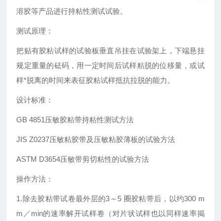
溶胶等产品进行持粘性测试试验。
测试原理：
把贴有胶粘试样的试验板垂直吊挂在试验架上，下端悬挂
规定重量的砝码，用一定时间后试样粘脱的位移量，或试
样*脱离的时间来表征胶粘试样抵抗拉脱的能力。
设计标准：
GB 4851压敏胶粘带持粘性测试方法
JIS Z0237压敏粘胶带及压敏粘胶薄板的试验方法
ASTM D3654压敏带剪切粘性的试验方法
操作方法：
1.除去胶粘带试卷最外层的3～5 圈胶粘带后，以约300 m
m／min的速率解开试样卷（对片状试样也以同样速率揭