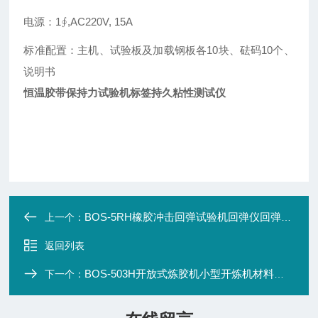
电源：1∮,AC220V, 15A
标准配置：主机、试验板及加载钢板各10块、砝码10个、
说明书
恒温胶带保持力试验机标签持久粘性测试仪
BOS-5RH橡胶冲击回弹试验机回弹仪回弹系数测定仪
上一个：
返回列表
BOS-503H开放式炼胶机小型开炼机材料混合开炼机
下一个：