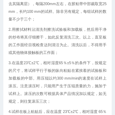
去其隔离层），每隔200mm左右，在胶粘带中部裁取宽25
mm，长约100 mm的试样。除非另有规定，每组试样的数
量不少于三个；
2.用擦拭材料沾清洗剂擦洗试验板和加载板，然后用干净
的纱布将其仔细擦干，如此反复清洗三次。以上，直至板
的工作面经目视检查达到清洁为止。清洗以后，不得用手
或其他物体接触板的工作面；
3.在温度23℃±2℃，相对湿度65％±5％的条件下，按规定
的尺寸，将试样平行于板的纵向粘贴在紧挨着的试验板和
加载板的中部。用压辊以约300 mm/min的速度在试样上
滚压。注意滚压时，只能用产生于压辊质量的力，施加于
试样上。滚压的次数可根据具体产品情况加以规定，如无
规定，则往复滚压三次；
4.试样在板上粘贴后，应在温度 23℃±2℃，相对湿度 65％