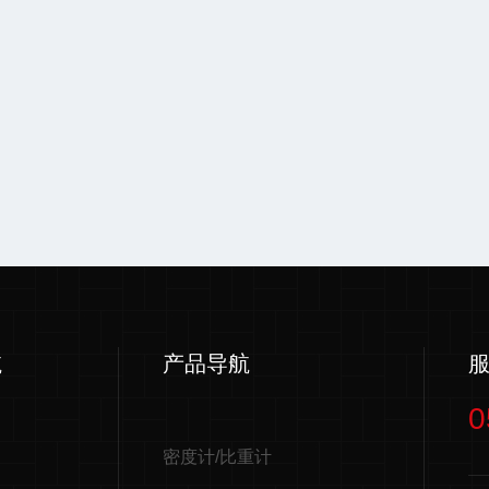
航
产品导航
0
密度计/比重计