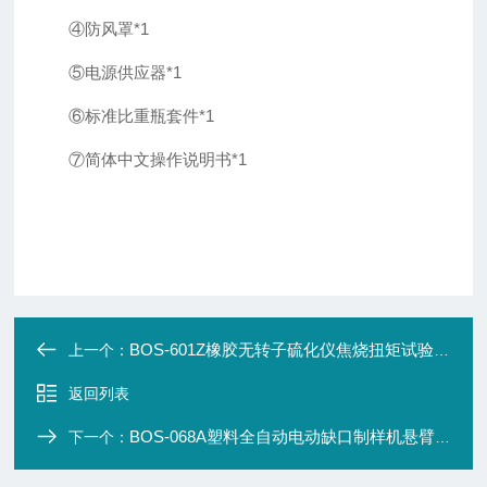
④防风罩*1
⑤电源供应器*1
⑥标准比重瓶套件*1
⑦简体中文操作说明书*1
BOS-601Z橡胶无转子硫化仪焦烧扭矩试验硫变指数测试
上一个：
返回列表
BOS-068A塑料全自动电动缺口制样机悬臂梁冲击试验机
下一个：