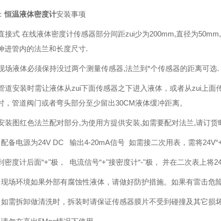
：
恒温液体密度计
安装事项
: 直接式 在线液体密度计传感器部分间距zui少为200mm,直径为50
伸进管内的法兰和长度尺寸.
: 现场液体必须保持没过两个测量传感器,法兰到*个传感器的距离可选.
: 管道安装时需让液体从zui下面传感器之下进入液体，或者从zui
时，管道阀门或者弯头部分至少留出30CM液体缓冲距离。
: 安装图红色法兰配对部分,为使用方提供安装,如需要配对法兰,请订货
：配备电源为24V DC 输出4-20mA信号 如需接二次用表，需将24V“+
到密度计后面“+"极， 电流信号“+"接密度计“-"极， 并在二次表上将24V
：现场环境如果外部有腐蚀性液体，请做好防护措施。如果有雷击危
：如需拆卸做清洗时，拆装时请保证传感器膜片不受到碰撞及其它损