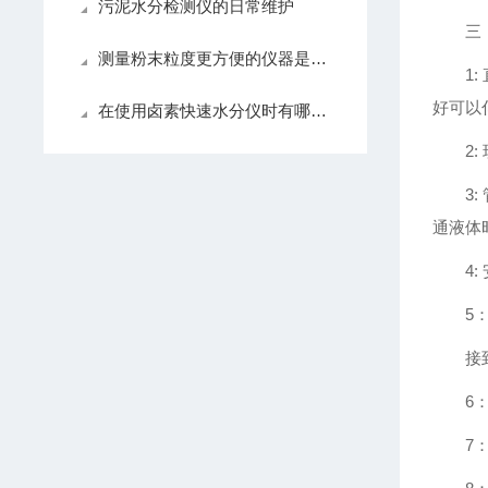
污泥水分检测仪的日常维护
三
测量粉末粒度更方便的仪器是什么样的，不要再选错了
1
好可以
在使用卤素快速水分仪时有哪些注意事项？看看这些
2
3
通液体
4
5
接
6
7