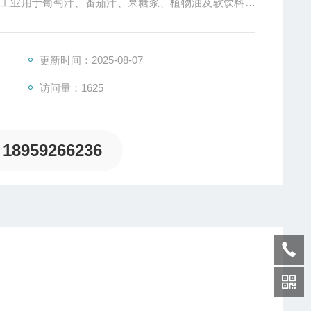
品工业用于葡萄汁、番茄汁、果糖浆、植物油及软饮料加
绿浆、白浆、碱溶液的测试；酿酒酒精度；化工类的尿
测试。还可应用于采矿盐水、钾碱、天然气、润滑油、生
更新时间：2025-08-07
访问量：1625
18959266236