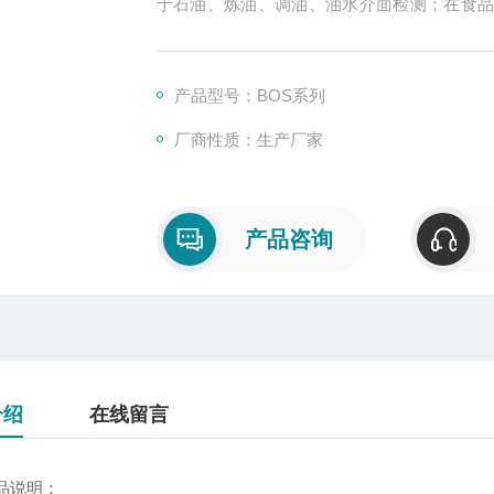
于石油、炼油、调油、油水介面检测；在食
工等生产现场；奶制品业；造纸业；黑浆、
素、清洁剂、乙二醇、酸碱及聚合物密度的
物制药等等行业。
产品型号：BOS系列
厂商性质：生产厂家
产品咨询
介绍
在线留言
品说明：