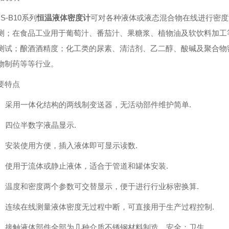
S-B10系列
恒温液体密度计
可对各种液体或液态混合物在线进行密度
测；在食品工业用于葡萄汁、番茄汁、果糖浆、植物油及软饮料加工
测试；酿酒酒精度；化工类的尿素、清洁剂、乙二醇、酸碱及聚合物
物制药等等行业。
要特点
、 采用一体化结构的两线制变送器，无活动部件维护简单.
、 四位半数字液晶显示.
、 安装使用方便，插入液体即可显示读数.
、 使用于流体或静止液体，适合于管道和罐体安装.
、 温度和密度两个参数可交替显示，便于进行行业标密换算.
、 连续在线测量液体密度无过程中断，可直接用于生产过程控制.
、 接触液体部件全部为几种介质不锈钢材料制造，安全；卫生.