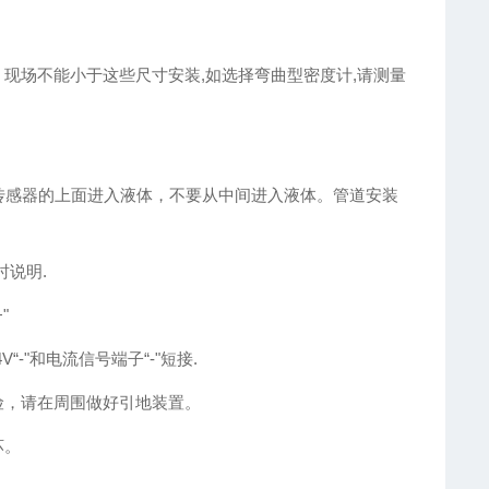
mm, 现场不能小于这些尺寸安装,如选择弯曲型密度计,请测量
上面传感器的上面进入液体，不要从中间进入液体。管道安装
时说明.
"
“-"和电流信号端子“-"短接.
险，请在周围做好引地装置。
坏。