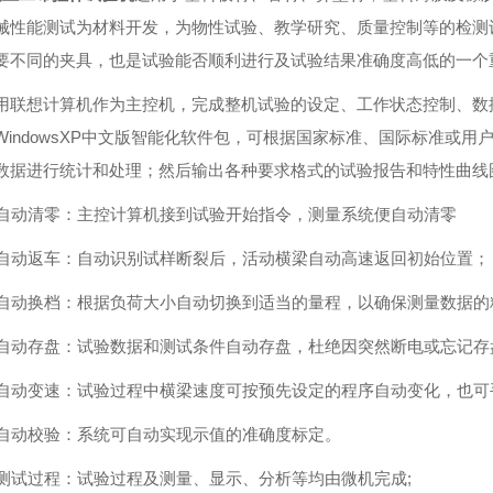
械性能测试为材料开发，为物性试验、教学研究、质量控制等的检测
要不同的夹具，也是试验能否顺利进行及试验结果准确度高低的一个
用联想计算机作为主控机，完成整机试验的设定、工作状态控制、数
WindowsXP中文版智能化软件包，可根据国家标准、国际标准或
数据进行统计和处理；然后输出各种要求格式的试验报告和特性曲线
. 自动清零：主控计算机接到试验开始指令，测量系统便自动清零
. 自动返车：自动识别试样断裂后，活动横梁自动高速返回初始位置；
. 自动换档：根据负荷大小自动切换到适当的量程，以确保测量数据
. 自动存盘：试验数据和测试条件自动存盘，杜绝因突然断电或忘记
. 自动变速：试验过程中横梁速度可按预先设定的程序自动变化，也
. 自动校验：系统可自动实现示值的准确度标定。
. 测试过程：试验过程及测量、显示、分析等均由微机完成;