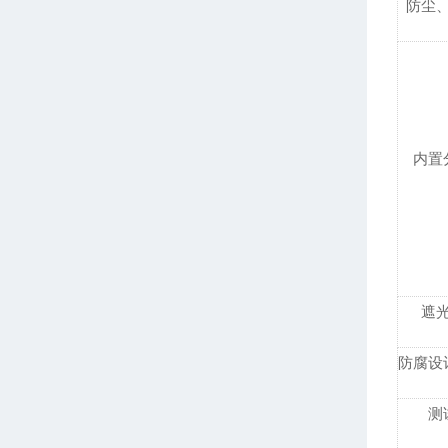
防尘
内置
遮
防腐设
测