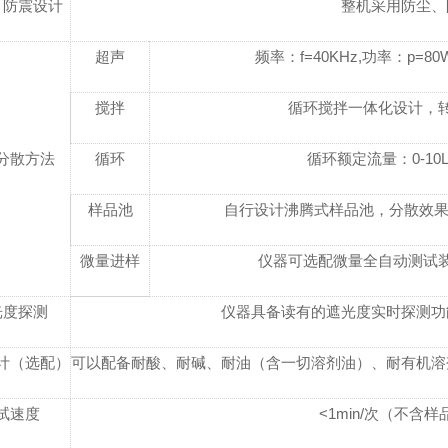
、防震设计
整机采用防尘、
超声
频率：f=40KHz,功率：p=
搅拌
循环搅拌一体化设计，转速：
分散方法
循环
循环额定流量：0-10L
样品池
自行设计沸腾式样品池，分散效果更
微量进样
仪器可选配微量全自动测试装
光度探测
仪器具备读有的遮光度实时探测功
计（选配）
可以配备耐酸、耐碱、耐油（含一切溶剂油）、耐有机溶
试速度
<1min/次（不含