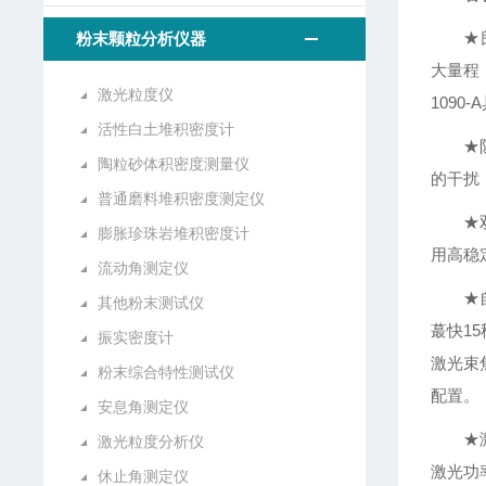
★
粉末颗粒分析仪器
大量程
激光粒度仪
109
活性白土堆积密度计
★
陶粒砂体积密度测量仪
的干扰
普通磨料堆积密度测定仪
★
膨胀珍珠岩堆积密度计
用高稳定
流动角测定仪
★
其他粉末测试仪
蕞快1
振实密度计
激光束
粉末综合特性测试仪
配置。
安息角测定仪
★
激光粒度分析仪
激光功
休止角测定仪