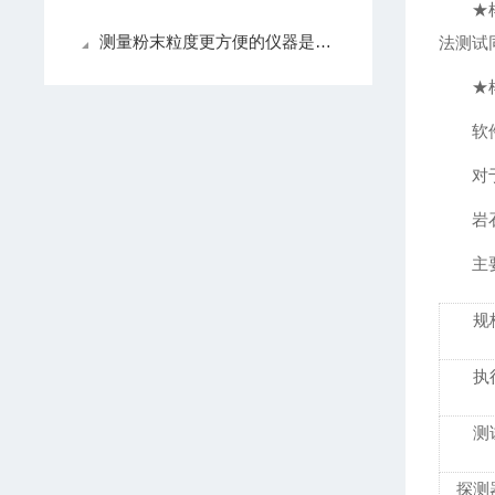
★
测量粉末粒度更方便的仪器是什么样的，不要再选错了
法测试
★
软
对
岩
主
规
执
测
探测