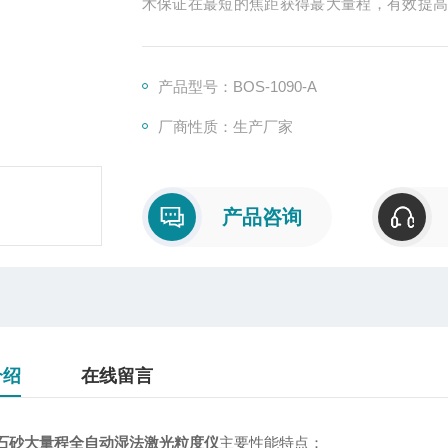
术保证在蕞短的焦距获得蕞大量程，有效提
强的小颗粒测试能力，高密度探测单元使具
计。干湿法喷雾粒径分布检测试
产品型号：BOS-1090-A
厂商性质：生产厂家
产品咨询
介绍
在线留言
石砂大量程全自动湿法激光粒度仪
主要性能特点：