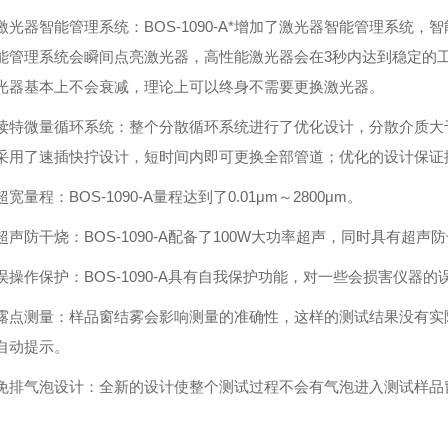
激光器智能管理系统：BOS-1090-A*增加了激光器智能管理系统
能管理系统会瞬间点亮激光器，高性能激光器会在3秒内达到稳定的
光器基本上不会衰减，理论上可以终身不需要更换激光器。
读特微量循环系统：整个分散循环系统进行了优化设计，分散介质大于
采用了速插快拧设计，短时间内即可更换全部管道；优化的设计保证
超宽量程：BOS-1090-A量程达到了0.01μm～2800μm。
超声防干烧：BOS-1090-A配备了100W大功率超声，同时具有超声
误操作保护：BOS-1090-A具有自我保护功能，对一些会损害仪
露点测量：样品窗结雾会影响测量的准确性，这样的测试结果没有实际意
自动提示。
免排气泡设计：全新的设计使整个测试过程不会有气泡进入测试样品