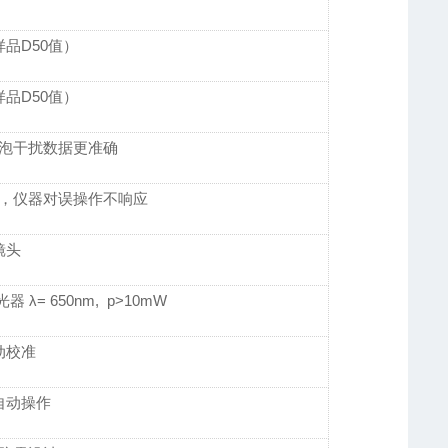
样品D50值）
样品D50值）
泡干扰数据更准确
，仪器对误操作不响应
镜头
= 650nm, p>10mW
动校准
自动操作