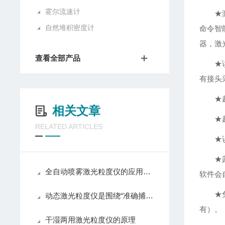
霍尔流速计
★
自然堆积密度计
命令智
器，激
查看全部产品
★
有接头
★
相关文章
★
RELATED ARTICLES
★
★
全自动喷雾激光粒度仪的应用场景已渗透至工业生产的每一个环节
软件会
★
动态激光粒度仪是围绕“准确捕捉散射光信号”展开工作的
有）。
干湿两用激光粒度仪的原理