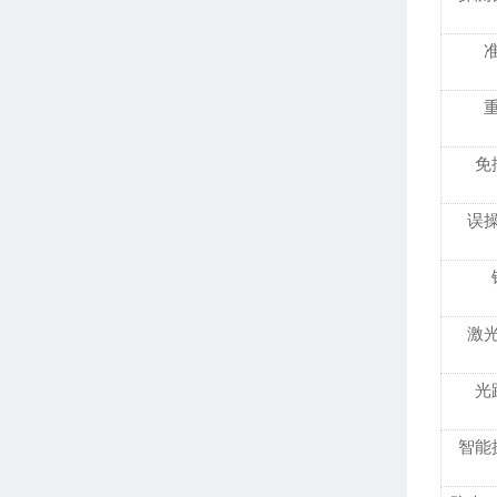
免
误
激
光
智能