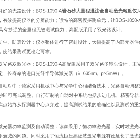
良好的光路设计：BOS-1090-A
岩石砂大量程湿法全自动激光粒度仪
，有效提高仪器的分辨能力；读特的高密度探测单元，让BOS-1090
0-A具有抄强的全量程无缝测试能力，高配版采用了双光路设计。
防尘、防震设计：仪器整体进行了密封设计，大幅提高了内部元器件
，使结果测试更稳定可靠。
双光路双激光器：BOS-1090-A高配版采用了双光路多镜头设计
、长寿命的进口光纤半导体激光器（λ=635nm, p>5mW）。
自动对中：读家采用机械中心与光学中心相结合技术，光路自动调整
5秒即可完成调整。自行研制的自动对中系统包括步进电机、精密导轨
焦点始终从探测器中心点穿过，提高测试结果的准确性以及测试的重
激光器功率监测及自动调整：读家采用了恒功率激光器，实时对激光
率衰减的问题。同时采用了恒流恒压高滤波激光电源有效延长了激光