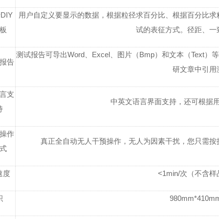
DIY
用户自定义要显示的数据，根据粒径求百分比、根据百分比求
板
试的表征方式。径距、一
测试报告可导出Word、Excel、图片（Bmp）和文本（Te
报告
研文章中引用
言支
中英文语言界面支持，还可根据
持
操作
真正全自动无人干预操作，无人为因素干扰，您只需按
式
速度
<1min/次（不含
积
980mm*410m