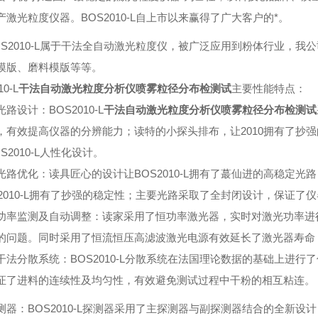
产激光粒度仪器。BOS2010-L自上市以来赢得了广大客户的*。
OS2010-L属于干法全自动激光粒度仪，被广泛应用到粉体行业，
模版、磨料模版等等。
10-L
干法自动激光粒度分析仪喷雾粒径分布检测试
主要性能特点：
路设计：BOS2010-L
干法自动激光粒度分析仪喷雾粒径分布检测试
，有效提高仪器的分辨能力；读特的小探头排布，让2010拥有了抄
S2010-L人性化设计。
光路优化：读具匠心的设计让BOS2010-L拥有了蕞仙进的高稳定
S2010-L拥有了抄强的稳定性；主要光路采取了全封闭设计，保证了
功率监测及自动调整：读家采用了恒功率激光器，实时对激光功率进
的问题。同时采用了恒流恒压高滤波激光电源有效延长了激光器寿命
干法分散系统：BOS2010-L分散系统在法国理论数据的基础上进行了
证了进料的连续性及均匀性，有效避免测试过程中干粉的相互粘连。
测器：BOS2010-L探测器采用了主探测器与副探测器结合的全新