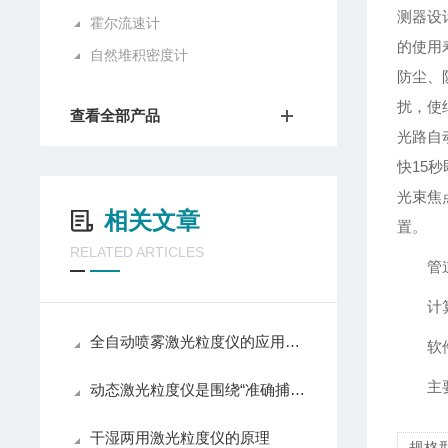
测器设
霍尔流速计
的使用
自然堆积密度计
防尘、
扰，使
查看全部产品
光路自
快15
光束焦
相关文章
置。
RELATED ARTICLES
管
计
全自动喷雾激光粒度仪的应用场景已渗透至工业生产的每一个环节
软
主
动态激光粒度仪是围绕“准确捕捉散射光信号”展开工作的
干湿两用激光粒度仪的原理
规格