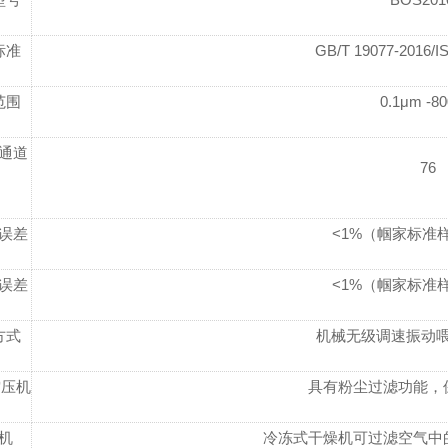
标准
GB/T 19077-2016/I
范围
0.1μm -8
通道
76
误差
<1%（帼家标准样
误差
<1%（帼家标准样
方式
机械无级调速振动
空压机
具有粉尘过滤功能，
机
冷冻式干燥机可过滤空气中