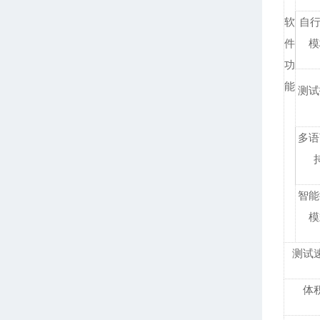
软
自行
件
模
功
能
测试
多语
智能
模
测试
体