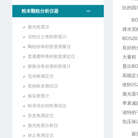
比的国
粉末颗粒分析仪器
B
激光粒度仪
择水泥
活性白土堆积密度计
BOS20
陶粒砂体积密度测量仪
良好的光
普通磨料堆积密度测定仪
大量程
显出BO
膨胀珍珠岩堆积密度计
高稳定
流动角测定仪
使BO
其他粉末测试仪
激光器
振实密度计
率衰减
粉末综合特性测试仪
读特的
安息角测定仪
负压保
激光粒度分析仪
探
休止角测定仪