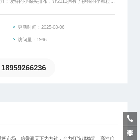
力；读特的小探头排布，让2010拥有了抄强的小颗粒测
OS2010-L人性化设计。
更新时间：2025-08-06
访问量：1946
18959266236
量闯市场、信誉赢天下为方针，全力打造超稳定、高性价