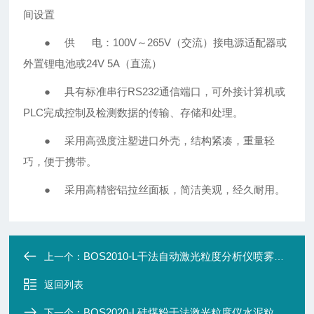
间设置
● 供 电：100V～265V（交流）接电源适配器或
外置锂电池或24V 5A（直流）
● 具有标准串行RS232通信端口，可外接计算机或
PLC完成控制及检测数据的传输、存储和处理。
● 采用高强度注塑进口外壳，结构紧凑，重量轻
巧，便于携带。
● 采用高精密铝拉丝面板，简洁美观，经久耐用。
BOS2010-L干法自动激光粒度分析仪喷雾粒径分布检测试
上一个：
返回列表
BOS2020-L硅煤粉干法激光粒度仪水泥粒径分析
下一个：