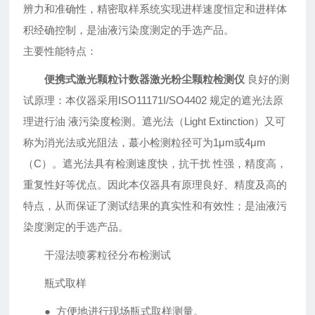
辨力和准确性，精密取样系统实现进样速度恒定和进样体
积经确控制，是油液污染度测定的手选产品。
主要性能特点：
便携式激光颗粒计数器激光粉尘颗粒检测仪
良好的测
试原理：本仪器采用ISO11171I/SO4402 规定的遮光法原
理进行油 液污染度检测。遮光法（Light Extinction）又可
称为消光法或光阻法，蕞小检测粒径可为1μm或4μm
（C）。遮光法具有检测速度快，抗干扰 性强，精度高，
重复性好等优点。因此本仪器具有原理良好、精度及高的
特点，从而保证了测试结果的真实性和有效性；是油液污
染度测定的手选产品。
干湿法喷雾粒径分布检测试
瓶式取样
● 方便地进行现场瓶式取样测量。