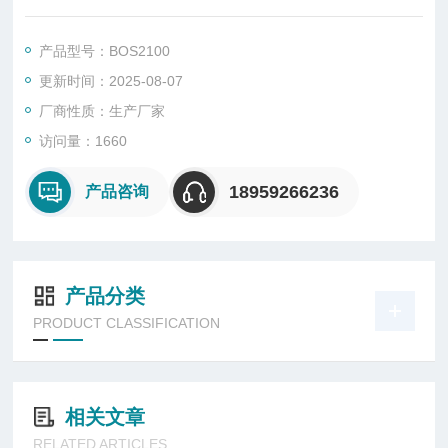
光阻法具有检测速度快，抗干扰性强，精度高，重复性好等优
点。它采用高精密传感器保证高分辨力和准确性，精密取样系统
产品型号：BOS2100
实现进样速度恒定和进样体积经确控制，是油液污染度测定的手
更新时间：2025-08-07
选产品。干湿法喷雾粒径分布检测试
厂商性质：生产厂家
访问量：1660
18959266236
产品咨询
产品分类
PRODUCT CLASSIFICATION
相关文章
RELATED ARTICLES