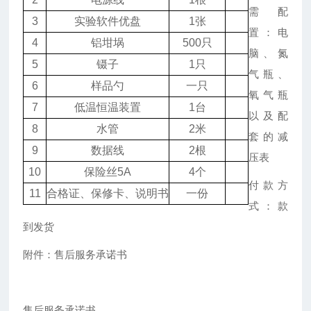
需配
3
实验软件优盘
1张
置：电
4
铝坩埚
500只
脑、氮
5
镊子
1只
气瓶、
6
样品勺
一只
氧气瓶
7
低温恒温装置
1台
以及配
8
水管
2米
套的减
9
数据线
2根
压表
10
保险丝5A
4个
付款方
11
合格证、保修卡、说明书
一份
式：款
到发货
附件：售后服务承诺书
售后服务承诺书