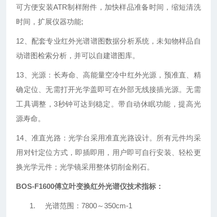
可方便安装ATR制样附件，加快样品准备时间，缩短清洗
时间，扩展仪器功能;
12、配套专业
红外光谱谱图数据分析系统
，未知物样品自
动谱图检索分析，并可以自建谱图库。
13、光源：长寿命、高能量空冷中红外光源，预准直、精
确定位、无需打开光学盖即可在外部无线接插光源。无需
工具调整，3秒钟可达到稳定。带自动休眠功能，提高光
源寿命。
14、准直光路：光学台采用准直光路设计。所有元件均采
用对针定位方式，即插即用，用户即可自行安装、轻松更
换光学元件；光学镜采用整体切削金
刚
石。
BOS-F1600
傅立叶变换红外光谱仪
技术指标：
1.
光谱范围：
7800
～
350cm-1