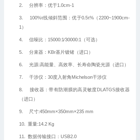
2.
分辨率：优于
1.0cm-1
3.
100%
τ线倾斜范围：优于
0.5
τ
%
（
2200~1900cm-
1
）
4.
信噪比：
15000:1
∕
30000:1
（可选）
5.
分束器：
KBr
基片镀锗（进口）
6.
光源
:
高能量、高效率、长寿命陶瓷光源（进口）
7.
干涉仪：
30
度入射角
Michelson
干涉仪
8.
接收器：带有防潮膜的高灵敏度
DLATGS
接收器
（进口）
9.
尺寸
:450mm×350mm×235 mm
10.
重量
:14.2 Kg
11.
数据传输接口：
USB2.0