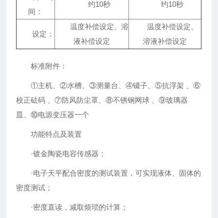
约10秒
约10秒
间：
温度补偿设定、溶
温度补偿设定、
设定：
液补偿设定
溶液补偿设定
标准附件：
①主机、②水槽、③测量台、④镊子、⑤抗浮架 、⑥
校正砝码 、⑦防风防尘罩、⑧不锈钢网球 、⑨玻璃器
皿、⑩电源变压器一个
功能特点及装置
·镀金陶瓷电容传感器；
·电子天平配合密度的测试装置，可实现液体、固体的
密度测试；
·密度直读，减取烦琐的计算；